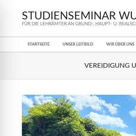
Skip
to
STUDIENSEMINAR W
content
FÜR DIE LEHRÄMTER AN GRUND-, HAUPT- U. REALS
Secondary
STARTSEITE
UNSER LEITBILD
WIR ÜBER UNS
Navigation
Menu
VEREIDIGUNG U