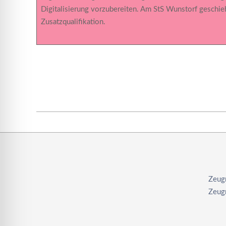
Digitalisierung vorzubereiten. Am StS Wunstorf geschieh
Zusatzqualifikation.
2022-
05-
24
Zeug
Zeug