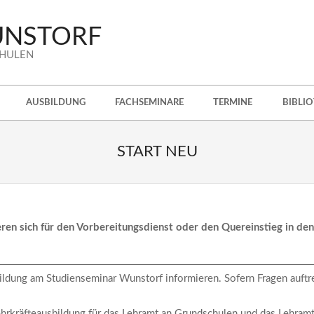
UNSTORF
CHULEN
AUSBILDUNG
FACHSEMINARE
TERMINE
BIBLI
START NEU
ieren sich für den Vorbereitungsdienst oder den Quereinstieg in den
ildung am Studienseminar Wunstorf informieren. Sofern Fragen auftr
ehrkräfteausbildung für das Lehramt an Grundschulen und das Lehram