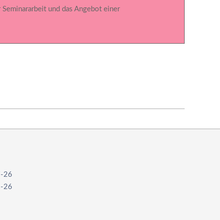
r Seminararbeit und das Angebot einer
7-26
1-26