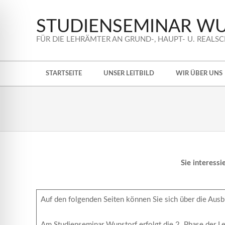
Skip
to
STUDIENSEMINAR W
content
FÜR DIE LEHRÄMTER AN GRUND-, HAUPT- U. REALS
Secondary
STARTSEITE
UNSER LEITBILD
WIR ÜBER UNS
Navigation
Menu
Sie interess
Auf den folgenden Seiten können Sie sich über die Ausb
Am Studienseminar Wunstorf erfolgt die 2. Phase der L