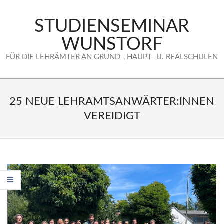
Skip
to
STUDIENSEMINAR
content
WUNSTORF
FÜR DIE LEHRÄMTER AN GRUND-, HAUPT- U. REALSCHULEN
Secondary
Navigation
25 NEUE LEHRAMTSANWÄRTER:INNEN
Menu
VEREIDIGT